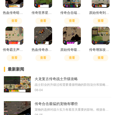
热血传奇暗黑战士多少级可以招
传奇世界星珠多久刷新一次
传奇合击端游怎么玩
原始传奇到底怎么样啊值得玩吗
查看
查看
查看
查看
传奇霸主声望先买什么
热血传奇赤月装备哪里打比较好
原始传奇噬血术怎么升级快
传奇增加攻击伤害元素怎么计算的
查看
查看
查看
查看
最新新闻
火龙复古传奇战士升级攻略
战士职业的升级过程需要遵循明确的阶段划分和策略规划。战士作为近战职业，在游戏初期主要依赖主线任务提升等级，这个阶段升级相对简单直接。等级提高，玩家需要关注日常任务
08-04
传奇合击最猛的宠物有哪些
宠物的选择对战斗实力有着至关重要的影响。根据各类游戏版本的设定，最强势的宠物通常具备优异的攻击力、防御力或特殊的辅助能力。攻击型宠物以高输出著称，能在战斗中为玩家