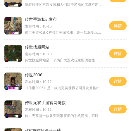
随着科技的不断发展和人们对于游戏的需求不断增长，越来越多的SF游戏开始出现在市场上。SF游戏，即科幻题材的游戏，以其独特的世界观、刺激的剧情和丰富多样的玩法受到了广大玩
传世手游私sf发布
详情
发布时间：10-15
传世手游私sf又称传世手游私服，是一款深受玩家喜爱的手机游戏。它基于传世经典版本，采用了私人服务器的形式，并在原有玩法的基础上进行了不少创新和改进，为玩家呈现出一个充
传世找服网站
详情
发布时间：10-13
传世找服网站是一个为广大游戏玩家提供便捷、准确的游戏服信息的平台。作为一款经典的多人在线角色扮演游戏，传世找服网站致力于帮助玩家快速了解游戏世界中各个服务器的具体
传世2006
详情
发布时间：10-12
《传世2006》是一款由完美世界公司开发并推出的大型多人在线角色扮演游戏(MMORPG)。作为经典版本的《传世》，它在游戏玩法和图像效果上进行了全面升级和优化，为玩家呈现出一个充
传世无双手游官网链接
详情
发布时间：10-11
传世无双是一款备受玩家喜爱的手机游戏，它以极具创新性的玩法和精美绝伦的画面而受到广大玩家追捧。作为一款传承了传世无双系列经典IP的手游，它将带给玩家一个全新的游戏体验
sf发布网站刚开一秒