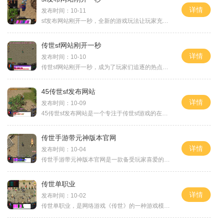
详情
发布时间：10-11
sf发布网站刚开一秒，全新的游戏玩法让玩家充满期待。对于喜欢冒险和刺激的玩家来说，这个网站绝对是一个不容错过的选择。在这个sf发布网站上，玩家可以体验到各种各样令人兴奋
传世sf网站刚开一秒
详情
发布时间：10-10
传世sf网站刚开一秒，成为了玩家们追逐的热点。作为一款传世类的游戏，它拥有独特的玩法和精彩的剧情，给玩家们带来了极致的游戏体验。让我们来了解一下这款游戏的背景故事。在
45传世sf发布网站
详情
发布时间：10-09
45传世sf发布网站是一个专注于传世sf游戏的在线平台。作为传世sf游戏爱好者的聚集地，该网站提供了丰富多样的游戏资源和资讯，为玩家们创建了一个共享交流的平台。传世sf游戏是一
传世手游带元神版本官网
详情
发布时间：10-04
传世手游带元神版本官网是一款备受玩家喜爱的手游，，你将进入一个广阔的奇幻世界，扮演各种职业角色，与其他玩家一起探索、战斗和冒险。本文将介绍传世手游带元神版本的具体
传世单职业
详情
发布时间：10-02
传世单职业，是网络游戏《传世》的一种游戏模式。它以单一职业角色为特点，不允许角色转职，追求极致的职业专精和特色玩法，受到了广大玩家的喜爱。下面就让我们来详细了解一