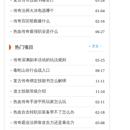
复古传奇技能书哪里打
01-28
传奇法师火冰电选哪个
01-04
传奇百区暗殿爆什么
02-16
热血传奇最强职业是什么
06-27
更多 >
热门
项目
传奇深渊副本活动的玩法规则
05-25
毒蛇山谷行会战入口
09-17
复古传奇绑定技能书怎么解绑
11-11
道士技能等级介绍
11-24
热血传奇手游平民玩家怎么玩
02-11
热血合击转职后装备带不了怎么办
02-18
传奇霸业法师靠攻击力还是暴击力
05-08